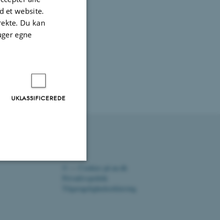
 et website.
irekte. Du kan
uger egne
UKLASSIFICEREDE
©
—
Cookies på au.dk
Privatlivspolitik
Uklassificerede
Tilgængelighedserklæring