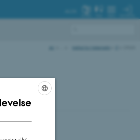
AU.DK
MIN PROFIL
SYSTEM
FIND
MENU
AU
…
Institut for Matematik
IT
CPLEX
hat you are
ervers if your
levelse
ENGLISH
DANISH
ccepter alle”