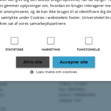
es gemmer oplysninger om, hvordan en bruger interagerer med
er anonymiseret, og de kan ikke bruges til at identificere dig d
t samtykke under Cookies i webstedets footer. Universitetet br
kies sat af vores samarbejdspartnere.
STATISTISKE
MARKETING
FUNKTIONELLE
Afvis alle
Accepter alle
Læs mere om cookies
ysninger
Numre
ematik
CVR-nr: 31119103
et
P-nr: 1008798024
Statistiske
Marketing
Funktionelle
118
EAN-nr: 5798000419803
Stedkode: 7261
u.dk