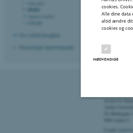
Mac print
cookies. Cooki
CPLEX
Alle dine data 
Version control
altid ændre di
MATLAB
cookies og coo
For LaTeX-brugere
Personlige hjemmesider
NØDVENDIGE
Kontaktopl
Institut for Mat
Aarhus Universit
Nødvendige
Ny Munkegade 
8000 Aarhus C
E-mail:
math@a