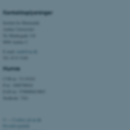
Kontaktoplysninger
Institut for Matematik
Aarhus Universitet
Ny Munkegade 118
8000 Aarhus C
ASP.NET_SessionId
Microsoft Corporation
E-mail:
math@au.dk
.au.dk
Tlf: 8715 5100
Numre
CVR-nr: 31119103
JSESSIONID
Oracle Corporation
.au.dk
P-nr: 1008798024
EAN-nr: 5798000419803
Stedkode: 7261
ARRAffinity
Microsoft Corporation
.mitstudie.au.dk
©
—
Cookies på au.dk
Privatlivspolitik