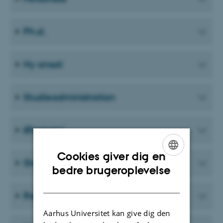
Ph.d.
Ny ansat
Studieadministration
Økonomi
Cookies giver dig en
Grant Funding
ENGLISH
bedre brugeroplevelse
DANISH
Rejser
Aarhus Universitet kan give dig den