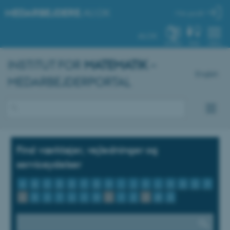
MEDARBEJDERE
.AU.DK
Min profil
AU.DK
SYSTEM
FIND
MENU
INSTITUT FOR
MATEMATIK
–
English
MEDARBEJDERPORTAL
Find værktøjer, vejledninger og
serviceydelser
A
B
C
D
E
F
G
H
I
J
K
L
M
N
O
P
Q
R
S
T
U
V
W
X
Y
Z
Æ
Ø
Å