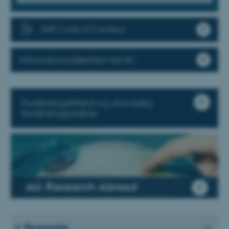
NAT Code of Conduct
Informationssikkerhed ved AU
Forskningsfrihed og ansvarlig
forskningspraksis
AU: Research Abroad
Personale