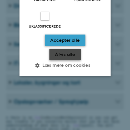
Diverse login
Blanketter
UKLASSIFICEREDE
Accepter alle
Service og faciliteter
Afvis alle
IT og Web
Læs mere om cookies
Lokaler, bygninger og kort
Nødvendige
Statistiske
Marketing
Funktionelle
Uklassificerede
Opslagsværker / Sproghjælp
Nødvendige cookies hjælper
med at gøre hjemmesiden