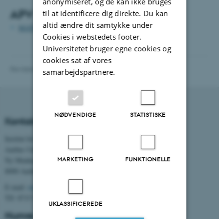
anonymiseret, og de kan ikke bruges
APV 2019
til at identificere dig direkte. Du kan
altid ændre dit samtykke under
MATH handleplan 2019 (pdf)
Cookies i webstedets footer.
Universitetet bruger egne cookies og
cookies sat af vores
Revideret 04.12.2025
-
Lars Madsen
samarbejdspartnere.
NØDVENDIGE
STATISTISKE
Kontaktoplysninger
Institut for Matematik
Aarhus Universitet
MARKETING
FUNKTIONELLE
Ny Munkegade 118
8000 Aarhus C
E-mail:
math@au.dk
Tlf: 8715 5100
UKLASSIFICEREDE
Numre