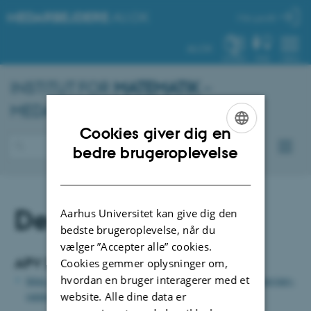
MEDARBEJDERE
.AU.DK
Min profil
AU.DK
SYSTEM
FIND
MENU
INSTITUT FOR
MATEMATIK
–
MEDARBEJDERPORTAL
Cookies giver dig en
ENGLISH
bedre brugeroplevelse
DANISH
Den psykiske APV
Aarhus Universitet kan give dig den
bedste brugeroplevelse, når du
vælger ”Accepter alle” cookies.
APV 2022
Cookies gemmer oplysninger om,
hvordan en bruger interagerer med et
https://medarbejdere.au.dk/administration/hr/arbejdsmiljoe/apv/apv-
rapporter-2022
website. Alle dine data er